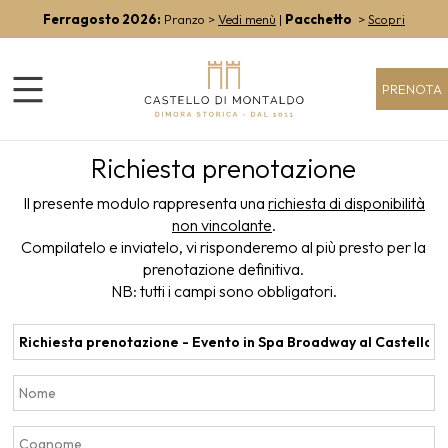
Ferragosto 2026:
Pranzo >
Vedi menù
|
Pacchetto
>
Scopri
PRENOTA
Richiesta prenotazione
Il presente modulo rappresenta una
richiesta di disponibilità
non vincolante
.
Compilatelo e inviatelo, vi risponderemo al più presto per la
prenotazione definitiva.
NB: tutti i campi sono obbligatori.