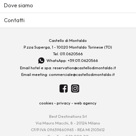
Dove siamo
Contatti
Castello di Montaldo
P.zza Superga, 1 - 10020 Montaldo Torinese (TO)
Tel.
011.0620566
WhatsApp: +39.011.0620566
Email hotel e spa:
reservation@castellodimontaldo.it
Email meeting:
commerciale@castellodimontaldo.it
cookies
-
privacy
-
web agency
Best Destinations Srl
Via Mauro Macchi, 8 - 20124 Milano
CF/P.IVA 09639860965 - REA MI 2103612