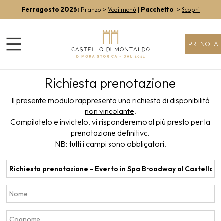
Ferragosto 2026:
Pranzo >
Vedi menù
|
Pacchetto
>
Scopri
PRENOTA
Richiesta prenotazione
Il presente modulo rappresenta una
richiesta di disponibilità
non vincolante
.
Compilatelo e inviatelo, vi risponderemo al più presto per la
prenotazione definitiva.
NB: tutti i campi sono obbligatori.