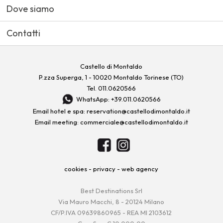
Dove siamo
Contatti
Castello di Montaldo
P.zza Superga, 1 - 10020 Montaldo Torinese (TO)
Tel.
011.0620566
WhatsApp: +39.011.0620566
Email hotel e spa:
reservation@castellodimontaldo.it
Email meeting:
commerciale@castellodimontaldo.it
cookies
-
privacy
-
web agency
Best Destinations Srl
Via Mauro Macchi, 8 - 20124 Milano
CF/P.IVA 09639860965 - REA MI 2103612