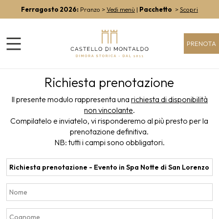
Ferragosto 2026:
Pranzo >
Vedi menù
|
Pacchetto
>
Scopri
PRENOTA
Richiesta prenotazione
Il presente modulo rappresenta una
richiesta di disponibilità
non vincolante
.
Compilatelo e inviatelo, vi risponderemo al più presto per la
prenotazione definitiva.
NB: tutti i campi sono obbligatori.