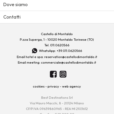
Dove siamo
Contatti
Castello di Montaldo
P.zza Superga, 1 - 10020 Montaldo Torinese (TO)
Tel.
011.0620566
WhatsApp: +39.011.0620566
Email hotel e spa:
reservation@castellodimontaldo.it
Email meeting:
commerciale@castellodimontaldo.it
cookies
-
privacy
-
web agency
Best Destinations Srl
Via Mauro Macchi, 8 - 20124 Milano
CF/P.IVA 09639860965 - REA MI 2103612