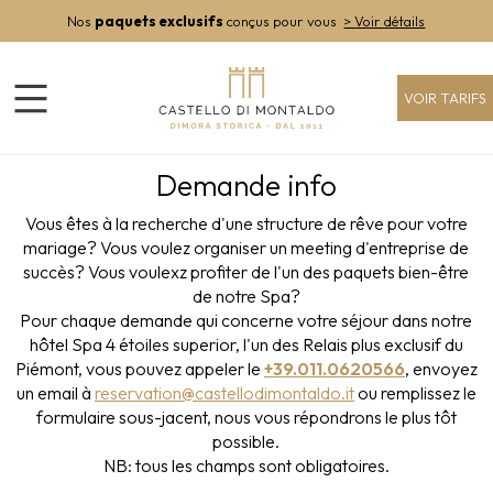
Nos
paquets exclusifs
conçus pour vous
> Voir détails
VOIR TARIFS
Demande info
Vous êtes à la recherche d'une structure de rêve pour votre
mariage? Vous voulez organiser un meeting d'entreprise de
succès? Vous voulexz profiter de l'un des paquets bien-être
de notre Spa?
Pour chaque demande qui concerne votre séjour dans notre
hôtel Spa 4 étoiles superior, l'un des Relais plus exclusif du
Piémont, vous pouvez appeler le
+39.011.0620566
, envoyez
un email à
reservation@castellodimontaldo.it
ou remplissez le
formulaire sous-jacent, nous vous répondrons le plus tôt
possible.
NB: tous les champs sont obligatoires.