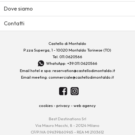
Dove siamo
Contatti
Castello di Montaldo
P.zza Superga, 1 - 10020 Montaldo Torinese (TO)
Tel.
011.0620566
WhatsApp: +39.011.0620566
Email hotel e spa:
reservation@castellodimontaldo.it
Email meeting:
commerciale@castellodimontaldo.it
cookies
-
privacy
-
web agency
Best Destinations Srl
Via Mauro Macchi, 8 - 20124 Milano
CF/P.IVA 09639860965 - REA MI 2103612