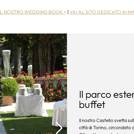
IL NOSTRO WEDDING BOOK >
|
VAI AL SITO DEDICATO AI M
Il parco est
buffet
Il nostro Castello svetta su
città di Torino, circondato