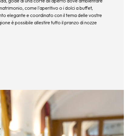
onda, gode di una corte all'aperto dove ambientare
atrimonio, come l'aperitivo o i dolci a buffet,
nto elegante e coordinato con il tema delle vostre
ione è possibile allestire tutto il pranzo di nozze