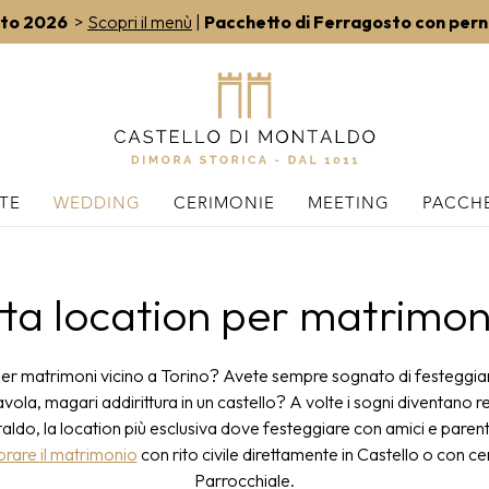
sto 2026
>
Scopri il menù
|
Pacchetto di Ferragosto con per
TE
WEDDING
CERIMONIE
MEETING
PACCHE
ta location per matrimon
per matrimoni vicino a Torino? Avete sempre sognato di festeggiar
avola, magari addirittura in un castello? A volte i sogni diventano re
aldo, la location più esclusiva dove festeggiare con amici e parenti 
brare il matrimonio
con rito civile direttamente in Castello o con ce
Parrocchiale.