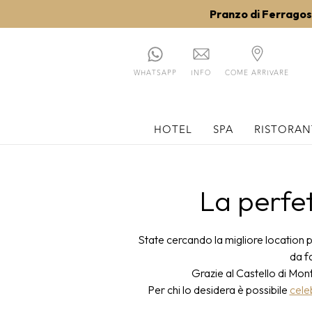
Pranzo di Ferrago
WHATSAPP
INFO
COME ARRIVARE
HOTEL
SPA
RISTORAN
La perfet
State cercando la migliore location 
da f
Grazie al Castello di Mont
Per chi lo desidera è possibile
cele