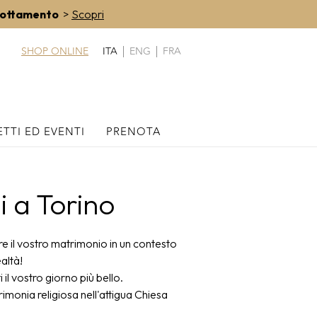
nottamento
>
Scopri
SHOP ONLINE
ITA
ENG
FRA
TTI ED EVENTI
PRENOTA
i a Torino
e il vostro matrimonio in un contesto
altà!
il vostro giorno più bello.
rimonia religiosa nell'attigua Chiesa