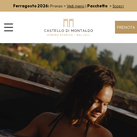
Ferragosto 2026:
Pranzo >
Vedi menù
|
Pacchetto
>
Scopri
PRENOTA