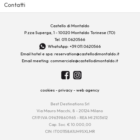
Contatti
Castello di Montaldo
P.zza Superga, 1 - 10020 Montaldo Torinese (TO)
Tel.
011.0620566
WhatsApp: +39.011.0620566
Email hotel e spa:
reservation@castellodimontaldo.it
Email meeting:
commerciale@castellodimontaldo.it
cookies
-
privacy
-
web agency
Best Destinations Srl
Via Mauro Macchi, 8 - 20124 Milano
CF/P.IVA 09639860965 - REA MI 2103612
Cap. Soc. € 10.000,00
CIN: IT001158A1UH9SXLMR