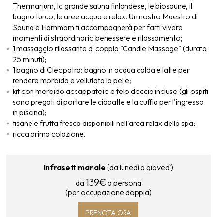
Thermarium, la grande sauna finlandese, le biosaune, il
bagno turco, le aree acqua e relax. Un nostro Maestro di
Sauna e Hammam ti accompagnerà per farti vivere
momenti di straordinario benessere e rilassamento;
1 massaggio rilassante di coppia "Candle Massage" (durata
25 minuti);
1 bagno di Cleopatra: bagno in acqua calda e latte per
rendere morbida e vellutata la pelle;
kit con morbido accappatoio e telo doccia incluso (gli ospiti
sono pregati di portare le ciabatte e la cuffia per l'ingresso
in piscina);
tisane e frutta fresca disponibili nell'area relax della spa;
ricca prima colazione.
Infrasettimanale
(da lunedì a giovedì)
139€
da
a persona
(per occupazione doppia)
PRENOTA ORA